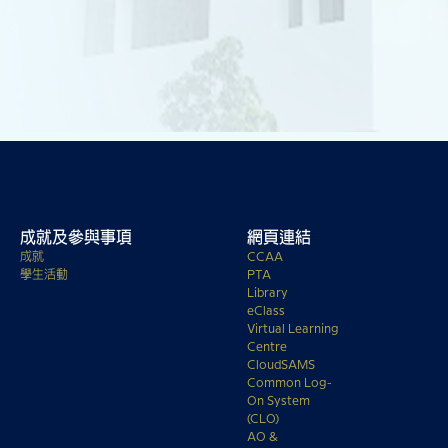
成就及參與事項
網頁連結
成就
CCAA
學生活動
PTA
Library
eClass
Virtual Learning
Centre
CloudSAMS
Common Log-
On System
(CLO)
AO &