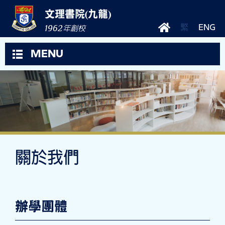
文理書院(九龍)
1962
繁
ENG
年創校
MENU
關於我們
辦學團體