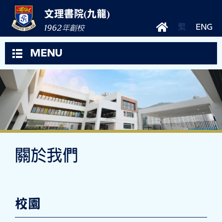
文理書院(九龍)
1962
繁
ENG
年創校
MENU
關於我們
校園