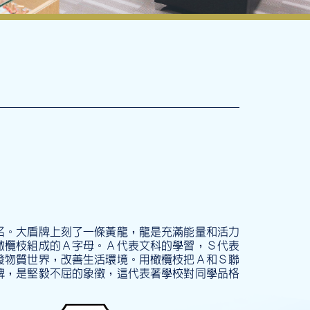
名。大盾牌上刻了一條黃龍，龍是充滿能量和活力
橄欖枝組成的Ａ字母。Ａ代表文科的學習，Ｓ代表
發物質世界，改善生活環境。用橄欖枝把Ａ和Ｓ聯
牌，是堅毅不屈的象徵，這代表著學校對同學品格