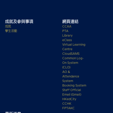
成就及參與事項
網頁連結
成就
CCAA
學生活動
PTA
Library
eClass
Virtual Learning
Centre
CloudSAMS
Common Log-
On System
(CLO)
AO &
Attendance
System
Booking System
Staff Official
Email (Gmail)
HKedCity
CCHK
FPTAKC