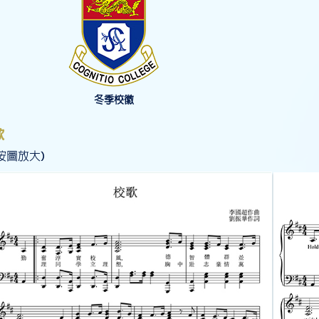
冬季校徽
歌
按圖放大)