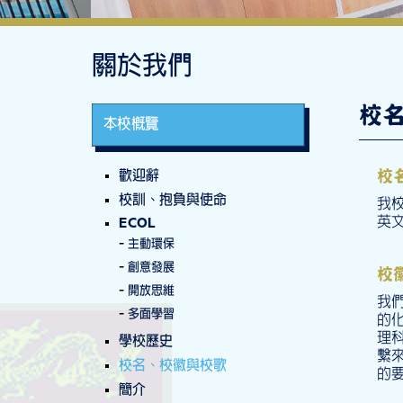
關於我們
校
本校概覽
校
歡迎辭
校訓、抱負與使命
我
英文
ECOL
主動環保
創意發展
校
開放思維
我
多面學習
的
理
學校歷史
繫
校名、校徽與校歌
的
簡介