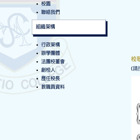
校園
聯絡我們
組織架構
行政架構
辦學團體
校
法團校董會
(請
創校人
歷任校長
教職員資料