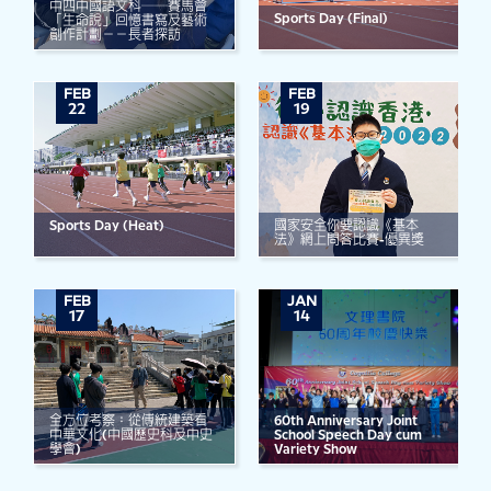
中四中國語文科──賽馬會
Sports Day (Final)
「生命說」回憶書寫及藝術
創作計劃－－長者探訪
FEB
FEB
22
19
Sports Day (Heat)
國家安全你要認識《基本
法》網上問答比賽-優異獎
FEB
JAN
17
14
全方位考察﹕從傅統建築看
60th Anniversary Joint
中華文化(中國歷史科及中史
School Speech Day cum
學會)
Variety Show