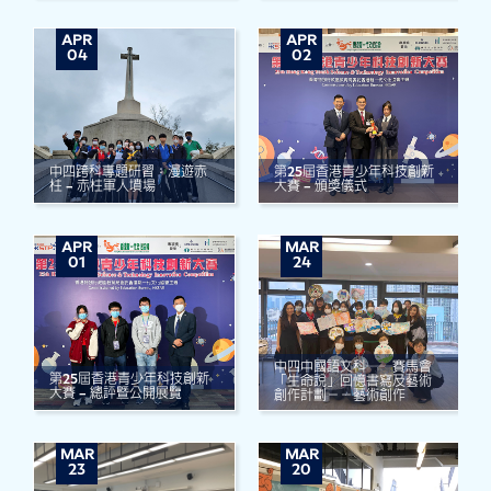
APR
APR
04
02
中四跨科專題研習：漫遊赤
第25屆香港青少年科技創新
柱 – 赤柱軍人墳場
大賽 – 頒獎儀式
APR
MAR
01
24
中四中國語文科──賽馬會
第25屆香港青少年科技創新
「生命說」回憶書寫及藝術
大賽 – 總評暨公開展覽
創作計劃－－藝術創作
MAR
MAR
23
20