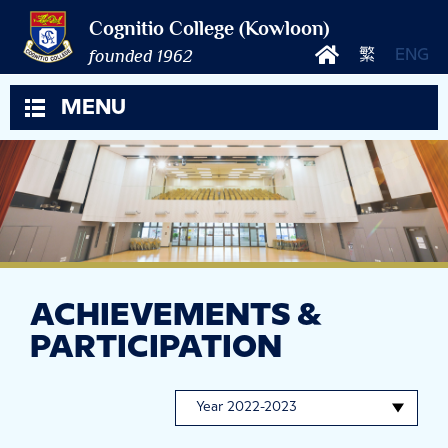
Cognitio College (Kowloon)
founded 1962
繁
ENG
MENU
ACHIEVEMENTS &
PARTICIPATION