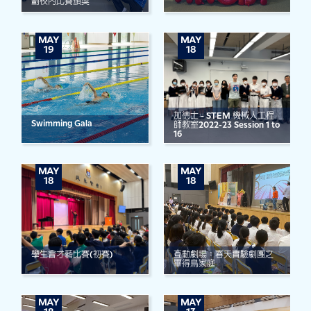
劃校內比賽頒獎
MAY
MAY
19
18
加德士 - STEM 機械人工程
Swimming Gala
師教室2022-23 Session 1 to
16
MAY
MAY
18
18
學生會才藝比賽(初賽)
互動劇場：春天實驗劇團之
畢得鳥家庭
MAY
MAY