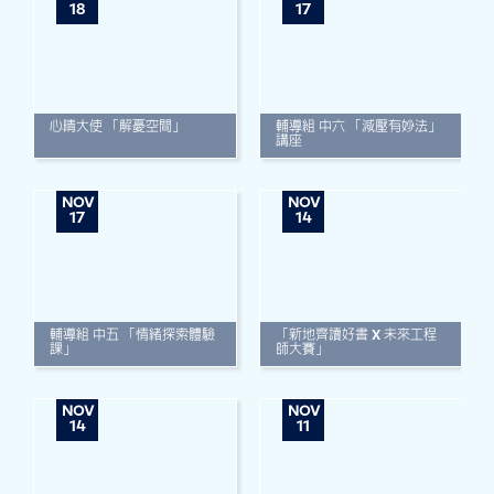
18
17
心晴大使 「解憂空間」
輔導組 中六 「減壓有妙法」
講座
NOV
NOV
17
14
輔導組 中五 「情緒探索體驗
「新地齊讀好書 X 未來工程
課」
師大賽」
NOV
NOV
14
11