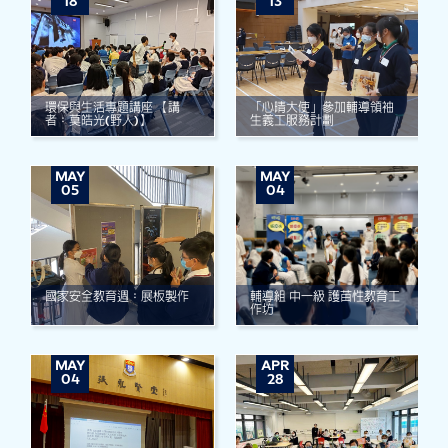
18
13
環保與生活專題講座 【講
「心晴大使」參加輔導領袖
者：莫皓光(野人)】
生義工服務計劃
MAY
MAY
05
04
國家安全教育週：展板製作
輔導組 中一級 護苗性教育工
作坊
MAY
APR
04
28