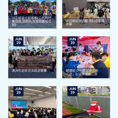
中五級迪士尼考察(公民與社
中四級試後活動 理財起動嘉
會發展,旅款科,生涯規劃組合
年華
辦)
JUN
JUN
29
29
澳洲布里斯班英語遊學團
輔導組 中一級試後活動
「途」出逆陣體驗之旅
JUN
JUN
29
29