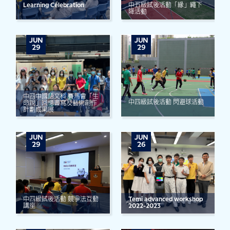
Learning Celebration
中五級試後活動「緣」繩下
降活動
JUN
JUN
29
29
中四中國語文科 賽馬會「生
中四級試後活動 閃避球活動
命說」回憶書寫及藝術創作
計劃成果展
JUN
JUN
29
26
中四級試後活動 競爭法互動
Temi advanced workshop
講座
2022-2023