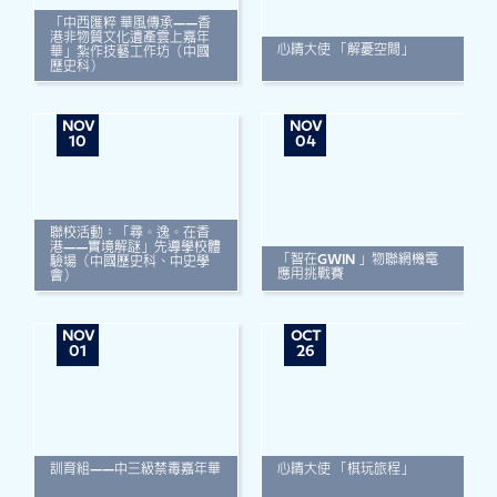
「中西匯粹 華風傳承——香
港非物質文化遺產雲上嘉年
心晴大使 「解憂空間」
華」紮作技藝工作坊（中國
歷史科）
NOV
NOV
10
04
聯校活動：「尋。逸。在香
港——實境解謎」先導學校體
「智在GWIN 」物聯網機電
驗場（中國歷史科、中史學
應用挑戰賽
會）
NOV
OCT
01
26
訓育組——中三級禁毒嘉年華
心晴大使 「棋玩旅程」