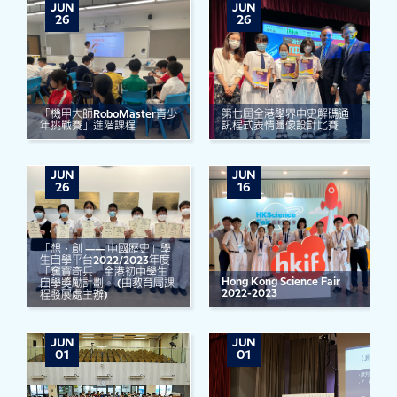
JUN
JUN
26
26
「機甲大師RoboMaster青少
第七屆全港學界中史解碼通
年挑戰賽」進階課程
訊程式表情圖像設計比賽
JUN
JUN
26
16
「想・創 —— 中國歷史」學
生自學平台2022/2023年度
「奪寶奇兵」全港初中學生
Hong Kong Science Fair
自學獎勵計劃。 (由教育局課
2022-2023
程發展處主辦)
JUN
JUN
01
01