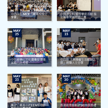
中四中五 MCE「菁青相惜分
中國語文科 級際學術活動 指
享會」
定篇章常識問題比賽
MAY
MAY
25
23
中五級佛山文化遺產及環境
中四級 「無障礙生活體驗之
保育內地考察
旅」視障人士分享
MAY
MAY
23
20
廉政公署高中iTEEN領袖計
香港創意戲劇節2023頒獎禮