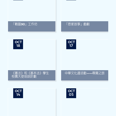
「戰區90」工作坊
「思家故事」戲劇
OCT
OCT
18
17
《憲法》和《基本法》學生
中華文化週活動——尋寶之旅
校園大使培訓計劃
OCT
OCT
14
05