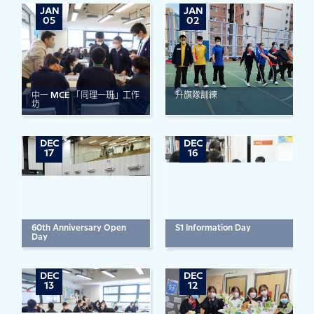
JAN
JAN
05
02
中一 MCE 「同理一班」工作
升旗隊訓練
坊
DEC
DEC
17
16
60th Anniversary Open
S1 Information Day
Day
DEC
DEC
13
12