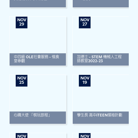
NOV
NOV
29
27
中四級 OLE社會服務 - 惜食
加德士 - STEM 機械人工程
堂參觀
師教室2022-23
NOV
NOV
25
19
心晴大使 「棋玩旅程」
學生長 高中iTEEN領袖計劃
NOV
NOV