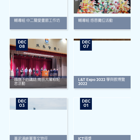
輔導組 中二關愛畫廊工作坊
輔導組 感恩攤位活動
DEC
DEC
08
07
國旗下的講話 南京大屠殺紀
L&T Expo 2022 學與教博覽
念活動
2022
DEC
DEC
03
01
黃泥涌峽軍事文物徑
ICT頒獎