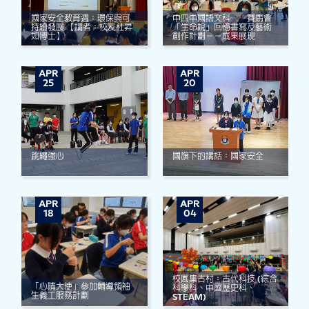
國家安全教育週：環保與可
中四中國語文科──賽馬會
持續發展 【講者：校友杜昇
「生命說」回憶書寫及藝術
如博士】
創作計劃－－成果展現
APR
APR
25
20
跳繩強心
國旗下的講話：國家安全
APR
APR
18
04
校園集古村﹕古代科技 (綜合
「心晴大使」參加輔導領袖
科學科、中國歷史科、
生義工服務計劃
STEAM)