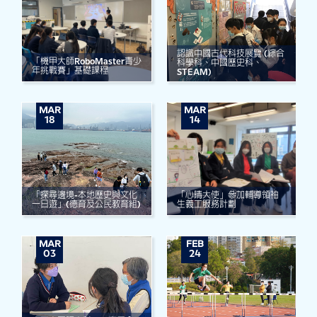
認識中國古代科技展覽 (綜合
「機甲大師RoboMaster青少
科學科、中國歷史科、
年挑戰賽」基礎課程
STEAM)
MAR
MAR
18
14
「探尋邊境-本地歷史與文化
「心晴大使」參加輔導領袖
一日遊」(德育及公民教育組)
生義工服務計劃
MAR
FEB
03
24