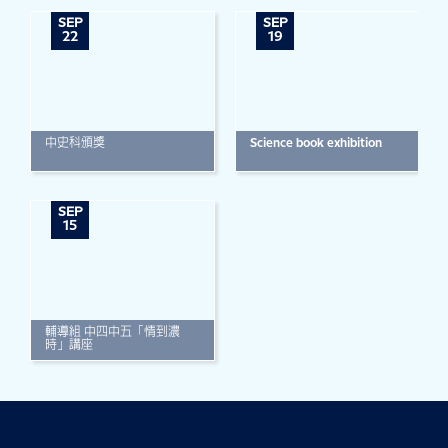
SEP
SEP
22
19
中史科頒獎
Science book exhibition
SEP
15
輔導組 中四中五「情到濃
時」講座