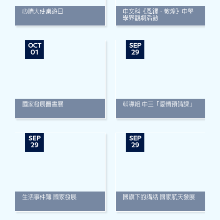
心晴大使桌遊日
中文科《風鐸．敦煌》中學
學界觀劇活動
OCT
SEP
01
29
國家發展圖書展
輔導組 中三「愛情預備課」
SEP
SEP
29
29
生活事件簿 國家發展
國旗下的講話 國家航天發展