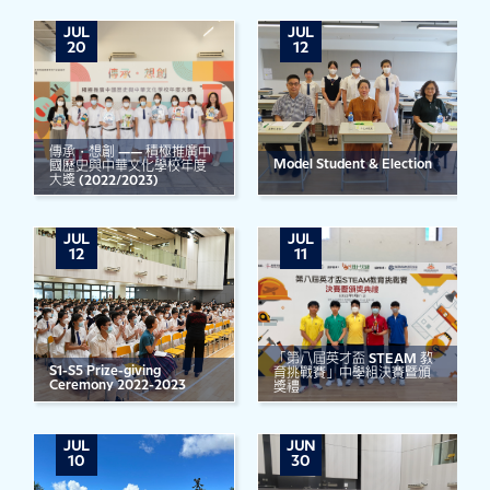
JUL
JUL
20
12
傳承・想創 —— 積極推廣中
Model Student & Election
國歷史與中華文化學校年度
大獎 (2022/2023)
JUL
JUL
12
11
「第八屆英才盃 STEAM 教
S1-S5 Prize-giving
育挑戰賽」中學組決賽暨頒
Ceremony 2022-2023
獎禮
JUL
JUN
10
30