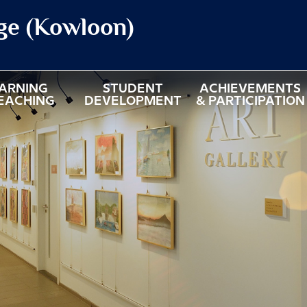
ege (Kowloon)
ARNING
STUDENT
ACHIEVEMENTS
EACHING
DEVELOPMENT
& PARTICIPATION