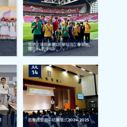
啟德主場館參觀(跨學科語文學習組,
體育科,數學科)
JUL
14
獎
散學禮暨初中結業儀式2024-2025