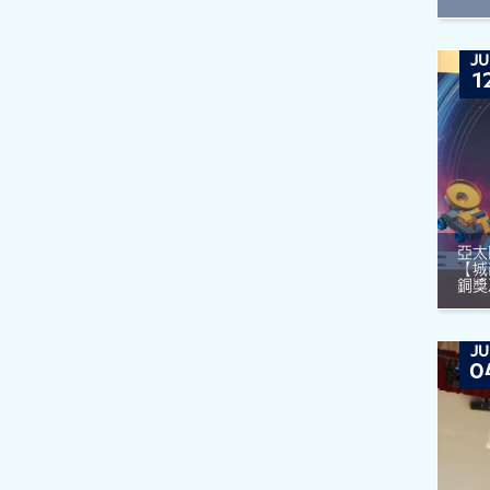
JU
1
亞太
【城
銅獎
JU
0