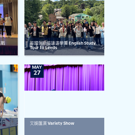
挑戰
英國列斯英語遊學團 English Study
Tour to Leeds
MAY
27
文娛匯演 Variety Show