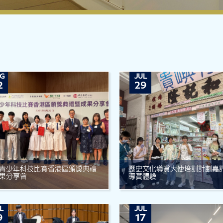
G
JUL
2
29
青少年科技比賽香港區頒獎典禮
歷史文化導賞大使培訓計劃嘉
果分享會
導賞體驗
L
JUL
9
17