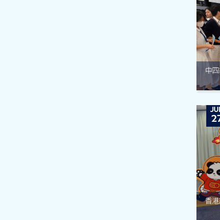
中四
JU
2
香港