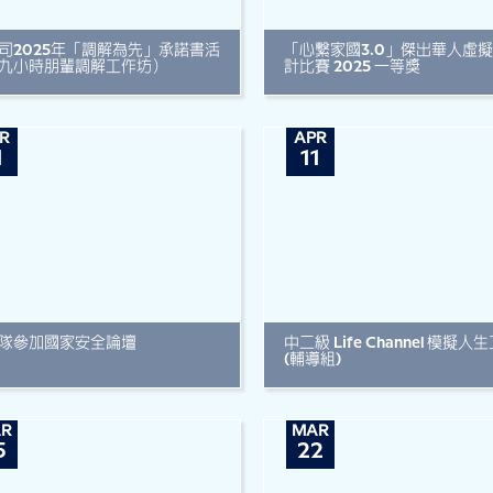
司2025年「調解為先」承諾書活
「心繫家國3.0」傑出華人虛
九小時朋輩調解工作坊）
計比賽 2025 一等獎
R
APR
1
11
隊參加國家安全論壇
中二級 Life Channel 模擬
(輔導組)
R
MAR
5
22