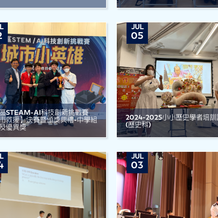
L
JUL
2
05
區STEAM-AI科技創新挑戰賽
2024-2025小小歷史學者培
市救援】決賽暨頒獎典禮-中學組
(歷史科)
及優異獎
L
JUL
4
03