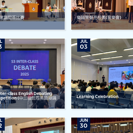
常識問答比賽
樂韻警聲亮校園(音樂會)
L
JUL
3
03
nter-class English Debating
Learning Celebration
petition (中三級班際英語辯論
)
L
JUN
2
30