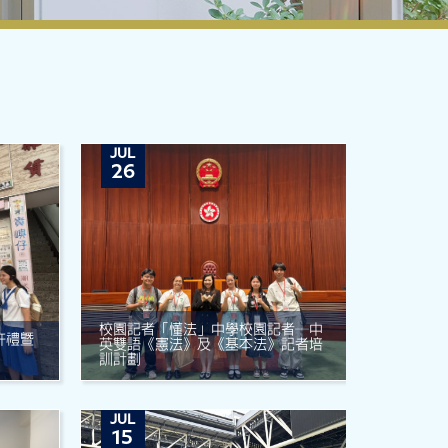
JUL
26
校園記者「懂法」中學校園記者─中
許禮暨
英雙語《憲法》及《基本法》記者培
訓計劃
JUL
15