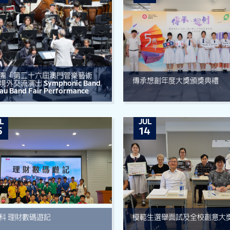
團「第二十六屆澳門管樂藝術
傳承想創年度大獎頒獎典禮
外交流演出 Symphonic Band
au Band Fair Performance
L
JUL
5
14
科 理財數碼遊記
模範生選舉面試及全校創意大