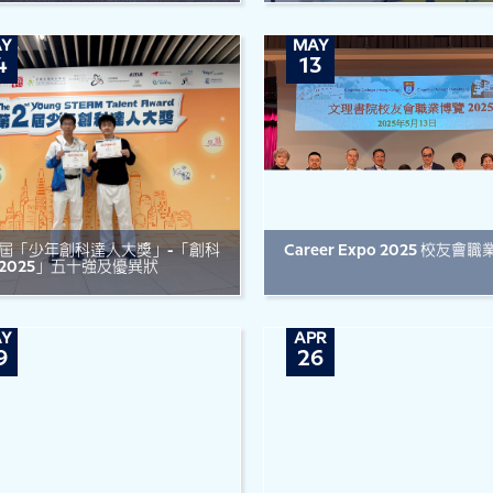
Y
MAY
4
13
屆「少年創科達人大獎」-「創科
Career Expo 2025 校友會
2025」五十強及優異狀
Y
APR
9
26