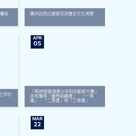
擬薈設
廣州的西式建築及其歷史文化考察
APR
05
「第27屆香港青少年科技創新大賽」
人生工作坊
本校獲得「優秀組織獎」、「一等
獎」、「二等獎」和「三等獎」
MAR
22