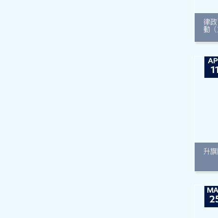
律政
動（
AP
1
升旗
MA
2