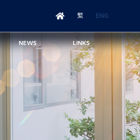
繁
ENG
NEWS
LINKS