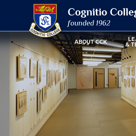
Cognitio Coll
founded 1962
LE
ABOUT CCK
& T