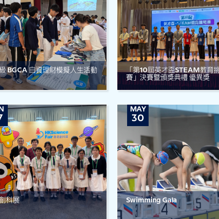
級 BGCA 自資理財模擬人生活動
「第10屆英才盃STEAM教育
賽」決賽暨頒獎典禮 優異獎
N
MAY
7
30
創科展
Swimming Gala