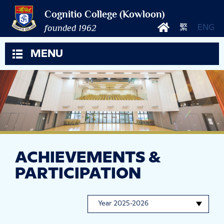
Cognitio College (Kowloon)
founded 1962
繁
ENG
MENU
ACHIEVEMENTS &
PARTICIPATION