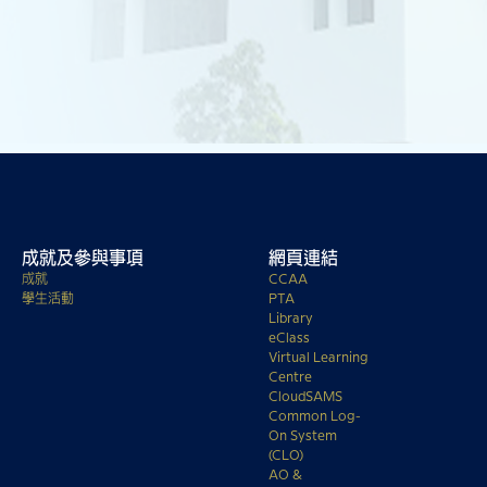
成就及參與事項
網頁連結
成就
CCAA
學生活動
PTA
Library
eClass
Virtual Learning
Centre
CloudSAMS
Common Log-
On System
(CLO)
AO &