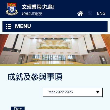
文理書院(九龍)
1962
繁
ENG
年創校
MENU
成就及參與事項
Dec