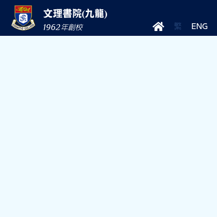
文理書院(九龍)
1962
繁
ENG
年創校
Jun
30
中四級試後活動 理財起動嘉年華