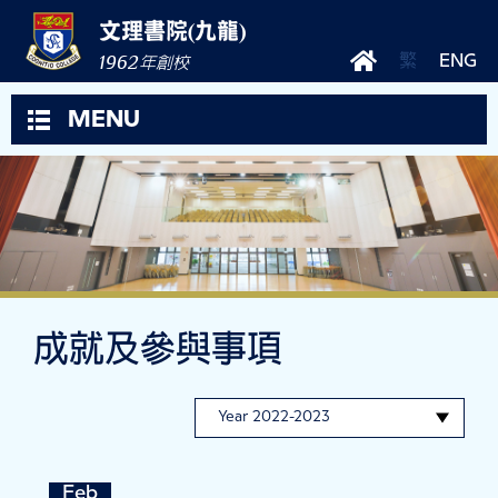
文理書院(九龍)
1962
繁
ENG
年創校
MENU
成就及參與事項
Feb