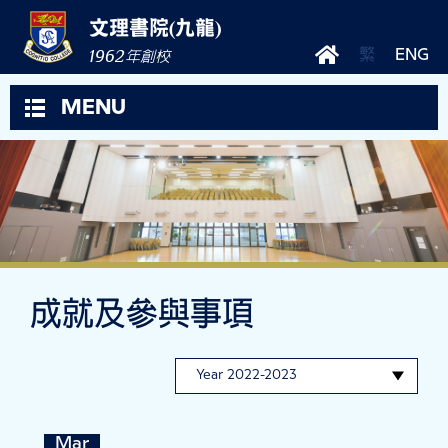
文理書院(九龍)
1962
繁
ENG
年創校
MENU
成就及參與事項
Mar