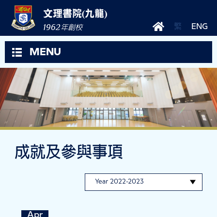
文理書院(九龍)
1962
繁
ENG
年創校
MENU
成就及參與事項
Apr