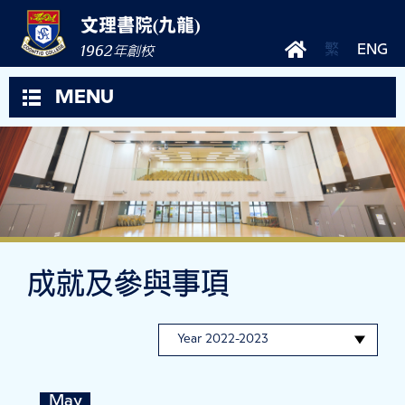
文理書院(九龍)
1962
繁
ENG
年創校
MENU
成就及參與事項
May