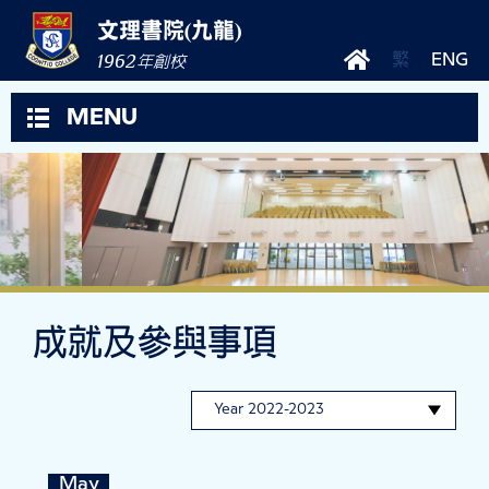
文理書院(九龍)
1962
繁
ENG
年創校
MENU
成就及參與事項
May