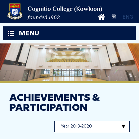
Cognitio College (Kowloon)
founded 1962
繁
ENG
MENU
ACHIEVEMENTS &
PARTICIPATION