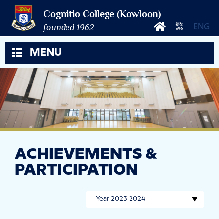
Cognitio College (Kowloon)
founded 1962
繁
ENG
MENU
ACHIEVEMENTS &
PARTICIPATION